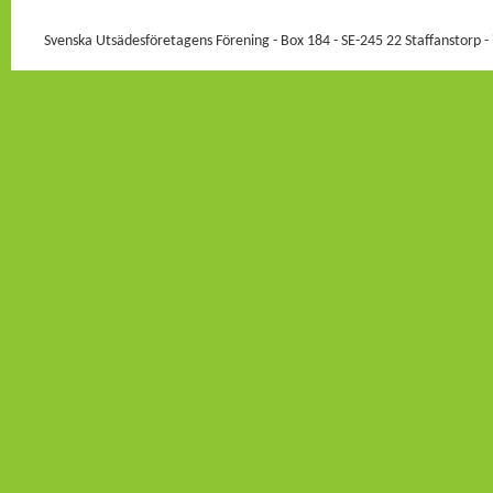
Svenska Utsädesföretagens Förening - Box 184 - SE-245 22 Staffanstorp -